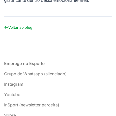
gratificante dentro dessa emocionante área.
Voltar ao blog
Rodapé
Emprego no Esporte
Grupo de Whatsapp (silenciado)
Instagram
Youtube
InSport (newsletter parceira)
Sobre